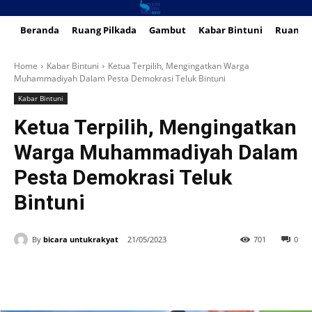
Beranda
Ruang Pilkada
Gambut
Kabar Bintuni
Ruang 
Home
Kabar Bintuni
Ketua Terpilih, Mengingatkan Warga
Muhammadiyah Dalam Pesta Demokrasi Teluk Bintuni
Kabar Bintuni
Ketua Terpilih, Mengingatkan
Warga Muhammadiyah Dalam
Pesta Demokrasi Teluk
Bintuni
By
bicara untukrakyat
21/05/2023
701
0