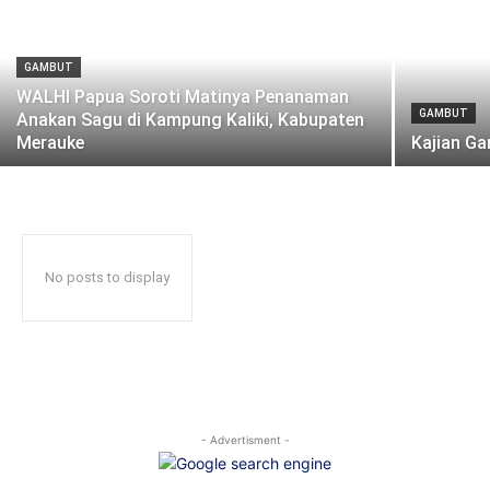
GAMBUT
WALHI Papua Soroti Matinya Penanaman
GAMBUT
Anakan Sagu di Kampung Kaliki, Kabupaten
Merauke
Kajian G
No posts to display
- Advertisment -