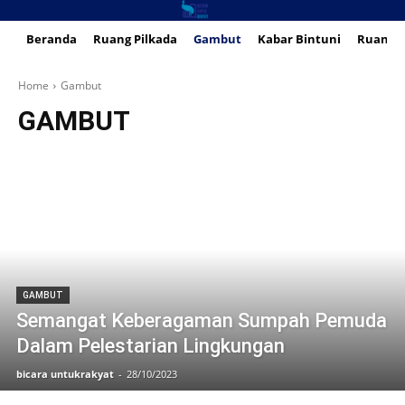
Beranda
Ruang Pilkada
Gambut
Kabar Bintuni
Ruang 
Home
Gambut
GAMBUT
GAMBUT
Semangat Keberagaman Sumpah Pemuda
Dalam Pelestarian Lingkungan
bicara untukrakyat
-
28/10/2023