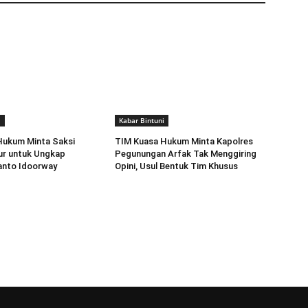
i
Kabar Bintuni
Hukum Minta Saksi
TIM Kuasa Hukum Minta Kapolres
ur untuk Ungkap
Pegunungan Arfak Tak Menggiring
anto Idoorway
Opini, Usul Bentuk Tim Khusus