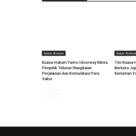
Kabar Bintuni
Kabar Bintun
Kuasa Hukum Yanto Idoorway Minta
Tim Kuasa 
Penyidik Telusuri Rangkaian
Berkata Juj
Perjalanan dan Komunikasi Para
Kematian Y
Saksi