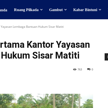
Ruang Pilkada
Gambut
Kabar Bintuni
anda
r Yayasan Lembaga Bantuan Hukum Sisar Matiti
ertama Kantor Yayasan
Hukum Sisar Matiti
763
0