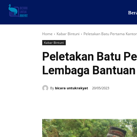
Ber
Home
Kabar Bintuni
Peletakan Batu Pertama Kanto
Kabar Bintuni
Peletakan Batu P
Lembaga Bantuan 
By
bicara untukrakyat
20/05/2023
Share