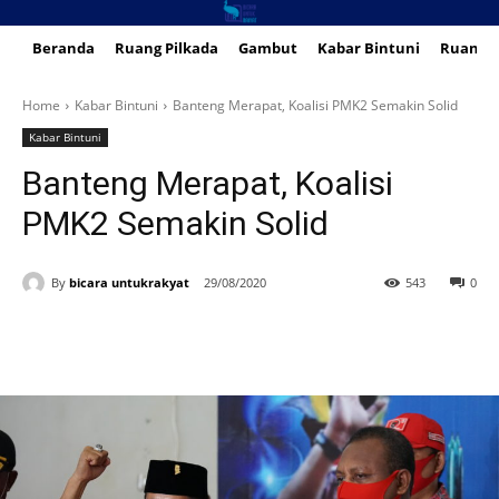
Beranda
Ruang Pilkada
Gambut
Kabar Bintuni
Ruang 
Home
Kabar Bintuni
Banteng Merapat, Koalisi PMK2 Semakin Solid
Kabar Bintuni
Banteng Merapat, Koalisi
PMK2 Semakin Solid
By
bicara untukrakyat
29/08/2020
543
0