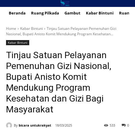
Beranda
Ruang Pilkada
Gambut
Kabar Bintuni
Ruang 
Home
Kabar Bintuni
Tinjau Satuan Pelayanan Pemenuhan Gizi
Nasional, Bupati Anisto Komit Mendukung Program Kesehatan...
Kabar Bintuni
Tinjau Satuan Pelayanan
Pemenuhan Gizi Nasional,
Bupati Anisto Komit
Mendukung Program
Kesehatan dan Gizi Bagi
Masyarakat
By
bicara untukrakyat
18/03/2025
533
0