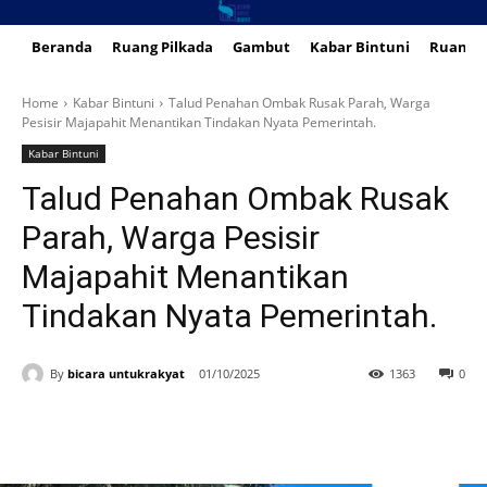
Beranda
Ruang Pilkada
Gambut
Kabar Bintuni
Ruang 
Home
Kabar Bintuni
Talud Penahan Ombak Rusak Parah, Warga
Pesisir Majapahit Menantikan Tindakan Nyata Pemerintah.
Kabar Bintuni
Talud Penahan Ombak Rusak
Parah, Warga Pesisir
Majapahit Menantikan
Tindakan Nyata Pemerintah.
By
bicara untukrakyat
01/10/2025
1363
0