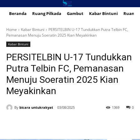
Beranda
Ruang Pilkada
Gambut
Kabar Bintuni
Ruang 
Home
Kabar Bintuni
PERSITELBIN U-17 Tundukkan Putra Telbin FC,
Pemanasan Menuju Soeratin 2025 Kian Meyakinkan
Kabar Bintuni
PERSITELBIN U-17 Tundukkan
Putra Telbin FC, Pemanasan
Menuju Soeratin 2025 Kian
Meyakinkan
By
bicara untukrakyat
03/08/2025
1369
0