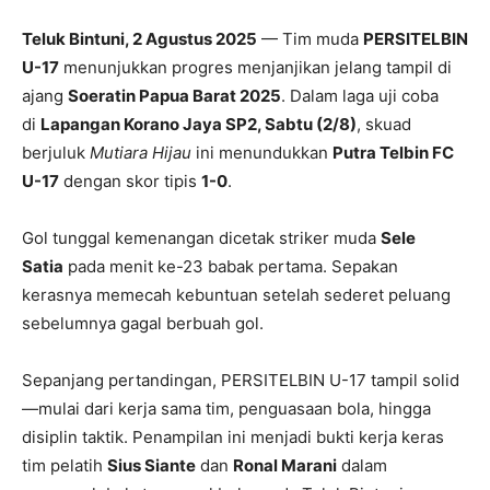
Teluk Bintuni, 2 Agustus 2025
— Tim muda
PERSITELBIN
U-17
menunjukkan progres menjanjikan jelang tampil di
ajang
Soeratin Papua Barat 2025
. Dalam laga uji coba
di
Lapangan Korano Jaya SP2, Sabtu (2/8)
, skuad
berjuluk
Mutiara Hijau
ini menundukkan
Putra Telbin FC
U-17
dengan skor tipis
1-0
.
Gol tunggal kemenangan dicetak striker muda
Sele
Satia
pada menit ke-23 babak pertama. Sepakan
kerasnya memecah kebuntuan setelah sederet peluang
sebelumnya gagal berbuah gol.
Sepanjang pertandingan, PERSITELBIN U-17 tampil solid
—mulai dari kerja sama tim, penguasaan bola, hingga
disiplin taktik. Penampilan ini menjadi bukti kerja keras
tim pelatih
Sius Siante
dan
Ronal Marani
dalam