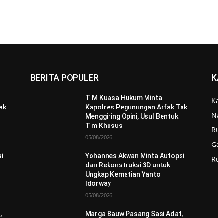
BERITA POPULER
K
TIM Kuasa Hukum Minta
K
ak
Kapolres Pegunungan Arfak Tak
N
Menggiring Opini, Usul Bentuk
Tim Khusus
R
05/08/2026
G
i
Yohannes Akwan Minta Autopsi
R
dan Rekonstruksi 3D untuk
Ungkap Kematian Yanto
Idorway
05/08/2026
,
Marga Bauw Pasang Sasi Adat,