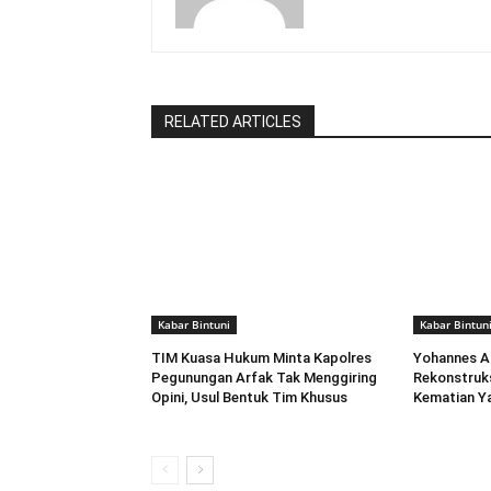
RELATED ARTICLES
Kabar Bintuni
Kabar Bintun
TIM Kuasa Hukum Minta Kapolres
Yohannes A
Pegunungan Arfak Tak Menggiring
Rekonstruk
Opini, Usul Bentuk Tim Khusus
Kematian Y