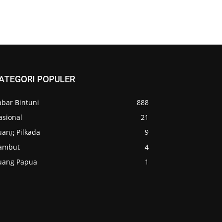
ATEGORI POPULER
abar Bintuni
888
asional
21
uang Pilkada
9
ambut
4
uang Papua
1