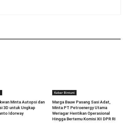
i
Kabar Bintuni
kwan Minta Autopsi dan
Marga Bauw Pasang Sasi Adat,
si 3D untuk Ungkap
Minta PT Petroenergy Utama
anto Idorway
Weriagar Hentikan Operasional
Hingga Bertemu Komisi XII DPR RI