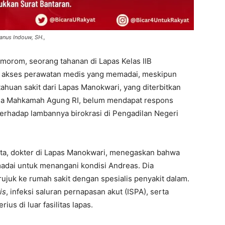
nus Indouw, SH.,
morom, seorang tahanan di Lapas Kelas IIB
n akses perawatan medis yang memadai, meskipun
huan sakit dari Lapas Manokwari, yang diterbitkan
ada Mahkamah Agung RI, belum mendapat respons
terhadap lambannya birokrasi di Pengadilan Negeri
uita, dokter di Lapas Manokwari, menegaskan bahwa
emadai untuk menangani kondisi Andreas. Dia
juk ke rumah sakit dengan spesialis penyakit dalam.
is
, infeksi saluran pernapasan akut (ISPA), serta
us di luar fasilitas lapas.