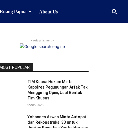
Ruang Papua
About Us
- Advertisment -
MOST POPULAR
TIM Kuasa Hukum Minta
Kapolres Pegunungan Arfak Tak
Menggiring Opini, Usul Bentuk
Tim Khusus
05/08/2026
Yohannes Akwan Minta Autopsi
dan Rekonstruksi 3D untuk
Ungkap Kematian Yanto Idorway