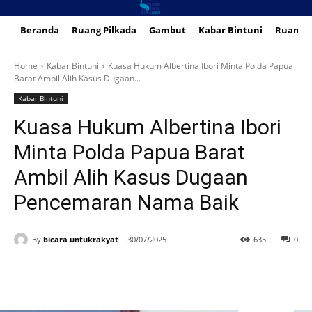
Beranda
Ruang Pilkada
Gambut
Kabar Bintuni
Ruang 
Home
Kabar Bintuni
Kuasa Hukum Albertina Ibori Minta Polda Papua
Barat Ambil Alih Kasus Dugaan...
Kabar Bintuni
Kuasa Hukum Albertina Ibori
Minta Polda Papua Barat
Ambil Alih Kasus Dugaan
Pencemaran Nama Baik
By
bicara untukrakyat
30/07/2025
635
0