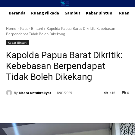
Beranda
Ruang Pilkada
Gambut
Kabar Bintuni
Ruang 
Home
Kabar Bintuni
Kapolda Papua Barat Dikritik: Kebebasan
Berpendapat Tidak Boleh Dikekang
Kabar Bintuni
Kapolda Papua Barat Dikritik:
Kebebasan Berpendapat
Tidak Boleh Dikekang
By
bicara untukrakyat
18/01/2025
416
0