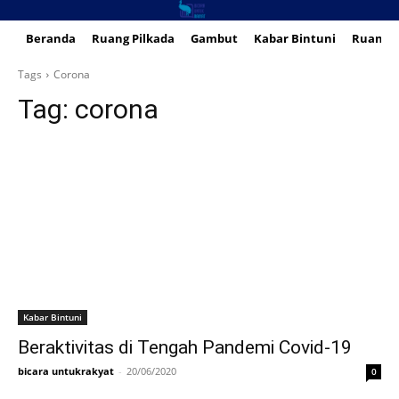
Beranda
Ruang Pilkada
Gambut
Kabar Bintuni
Ruang 
Tags
Corona
Tag:
corona
Kabar Bintuni
Beraktivitas di Tengah Pandemi Covid-19
bicara untukrakyat
-
20/06/2020
0