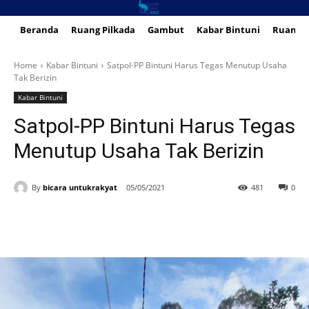
Beranda
Ruang Pilkada
Gambut
Kabar Bintuni
Ruang 
Home
Kabar Bintuni
Satpol-PP Bintuni Harus Tegas Menutup Usaha
Tak Berizin
Kabar Bintuni
Satpol-PP Bintuni Harus Tegas
Menutup Usaha Tak Berizin
By
bicara untukrakyat
05/05/2021
481
0