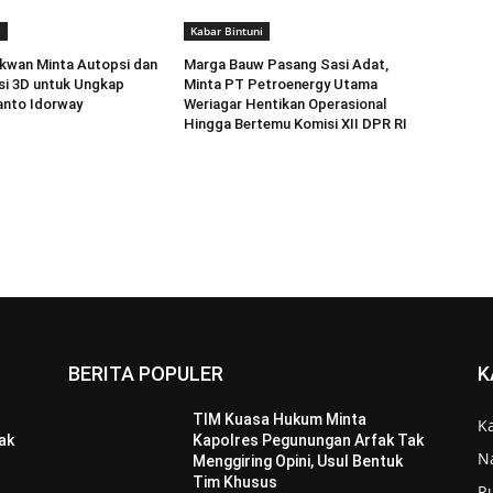
i
Kabar Bintuni
kwan Minta Autopsi dan
Marga Bauw Pasang Sasi Adat,
si 3D untuk Ungkap
Minta PT Petroenergy Utama
anto Idorway
Weriagar Hentikan Operasional
Hingga Bertemu Komisi XII DPR RI
BERITA POPULER
K
TIM Kuasa Hukum Minta
K
ak
Kapolres Pegunungan Arfak Tak
N
Menggiring Opini, Usul Bentuk
Tim Khusus
R