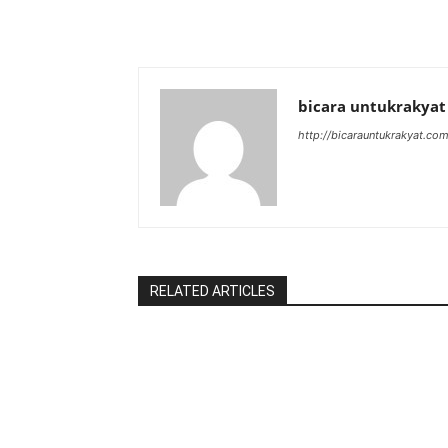
bicara untukrakyat
http://bicarauntukrakyat.co
RELATED ARTICLES