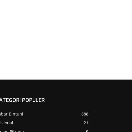
ATEGORI POPULER
abar Bintuni
888
asional
21
uang Pilkada
9