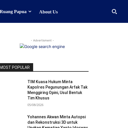
Ruang Papua
About Us
- Advertisment -
MOST POPULAR
TIM Kuasa Hukum Minta
Kapolres Pegunungan Arfak Tak
Menggiring Opini, Usul Bentuk
Tim Khusus
05/08/2026
Yohannes Akwan Minta Autopsi
dan Rekonstruksi 3D untuk
Ungkap Kematian Yanto Idorway