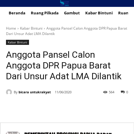
Beranda
Ruang Pilkada
Gambut
Kabar Bintuni
Ruang 
Home
Kabar Bintuni
Anggota Pansel Calon Anggota DPR Papua Barat
Dari Unsur Adat LMA Dilantik
Kabar Bintuni
Anggota Pansel Calon
Anggota DPR Papua Barat
Dari Unsur Adat LMA Dilantik
By
bicara untukrakyat
11/06/2020
564
0