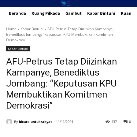
Beranda
Ruang Pilkada
Gambut
Kabar Bintuni
Ruang 
Home
Kabar Bintuni
AFU-Petrus Tetap Diizinkan Kampanye,
Benediktus Jombang: "Keputusan KPU Membuktikan Komitmen
Demokrasi"
Kabar Bintuni
AFU-Petrus Tetap Diizinkan
Kampanye, Benediktus
Jombang: “Keputusan KPU
Membuktikan Komitmen
Demokrasi”
By
bicara untukrakyat
11/11/2024
437
0