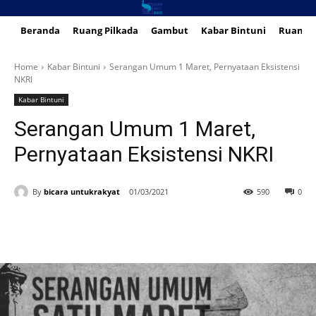
Beranda
Ruang Pilkada
Gambut
Kabar Bintuni
Ruang 
Home
Kabar Bintuni
Serangan Umum 1 Maret, Pernyataan Eksistensi
NKRI
Kabar Bintuni
Serangan Umum 1 Maret,
Pernyataan Eksistensi NKRI
By
bicara untukrakyat
01/03/2021
590
0