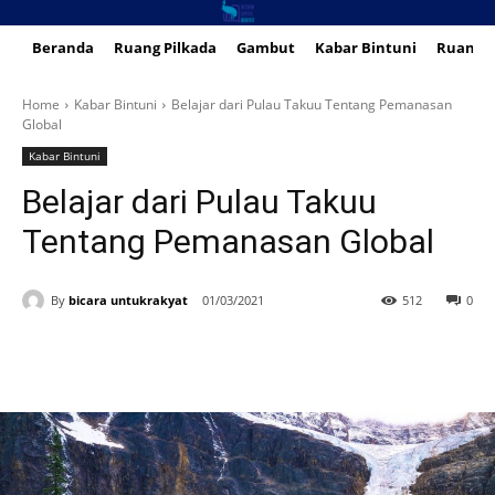
Beranda
Ruang Pilkada
Gambut
Kabar Bintuni
Ruang 
Home
Kabar Bintuni
Belajar dari Pulau Takuu Tentang Pemanasan
Global
Kabar Bintuni
Belajar dari Pulau Takuu
Tentang Pemanasan Global
By
bicara untukrakyat
01/03/2021
512
0