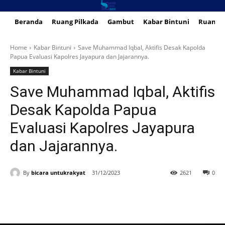
Beranda
Ruang Pilkada
Gambut
Kabar Bintuni
Ruang 
Home
Kabar Bintuni
Save Muhammad Iqbal, Aktifis Desak Kapolda
Papua Evaluasi Kapolres Jayapura dan Jajarannya.
Kabar Bintuni
Save Muhammad Iqbal, Aktifis
Desak Kapolda Papua
Evaluasi Kapolres Jayapura
dan Jajarannya.
By
bicara untukrakyat
31/12/2023
2621
0