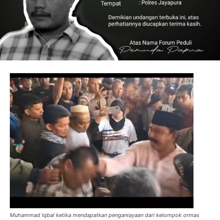
Muhammad Iqbal ketika mendapatkan penganiayaan dari kelompok ormas