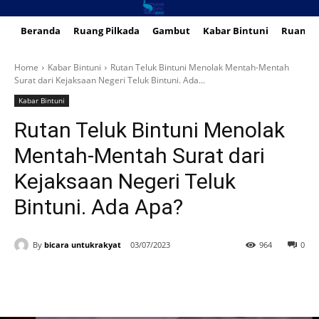
Beranda
Ruang Pilkada
Gambut
Kabar Bintuni
Ruang 
Home
Kabar Bintuni
Rutan Teluk Bintuni Menolak Mentah-Mentah
Surat dari Kejaksaan Negeri Teluk Bintuni. Ada...
Kabar Bintuni
Rutan Teluk Bintuni Menolak
Mentah-Mentah Surat dari
Kejaksaan Negeri Teluk
Bintuni. Ada Apa?
By
bicara untukrakyat
03/07/2023
964
0