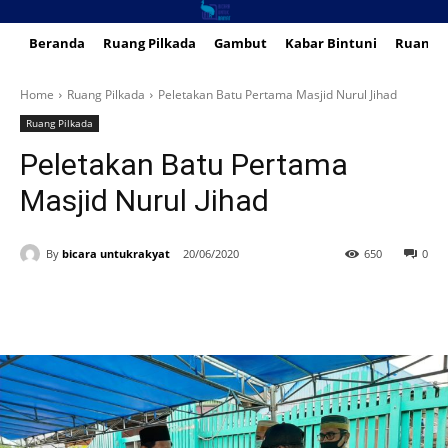
Beranda
Ruang Pilkada
Gambut
Kabar Bintuni
Ruang 
Home
Ruang Pilkada
Peletakan Batu Pertama Masjid Nurul Jihad
Ruang Pilkada
Peletakan Batu Pertama
Masjid Nurul Jihad
By
bicara untukrakyat
20/06/2020
650
0