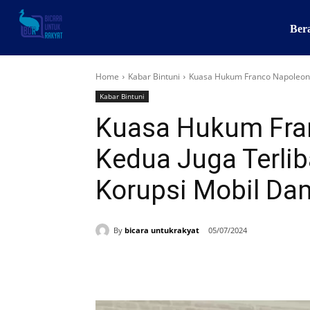
Ber
Home
Kabar Bintuni
Kuasa Hukum Franco Napoleon: I
Kabar Bintuni
Kuasa Hukum Fran
Kedua Juga Terli
Korupsi Mobil Da
By
bicara untukrakyat
05/07/2024
Share