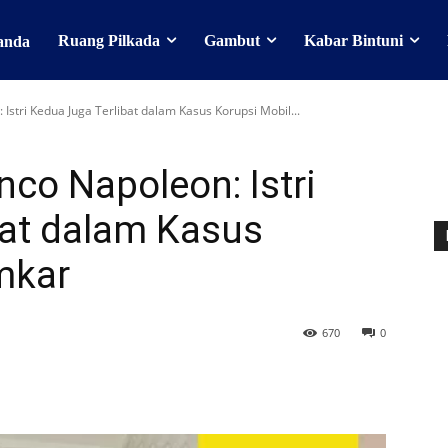
Ruang Pilkada
Gambut
Kabar Bintuni
anda
stri Kedua Juga Terlibat dalam Kasus Korupsi Mobil...
co Napoleon: Istri
bat dalam Kasus
mkar
670
0