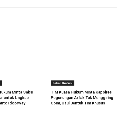
i
Kabar Bintuni
Hukum Minta Saksi
TIM Kuasa Hukum Minta Kapolres
ur untuk Ungkap
Pegunungan Arfak Tak Menggiring
anto Idoorway
Opini, Usul Bentuk Tim Khusus