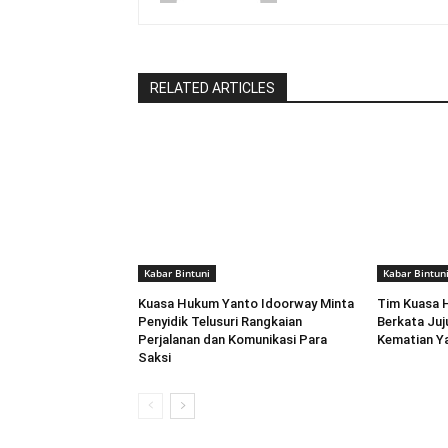
RELATED ARTICLES
Kabar Bintuni
Kabar Bintun
Kuasa Hukum Yanto Idoorway Minta
Tim Kuasa 
Penyidik Telusuri Rangkaian
Berkata Juj
Perjalanan dan Komunikasi Para
Kematian Y
Saksi