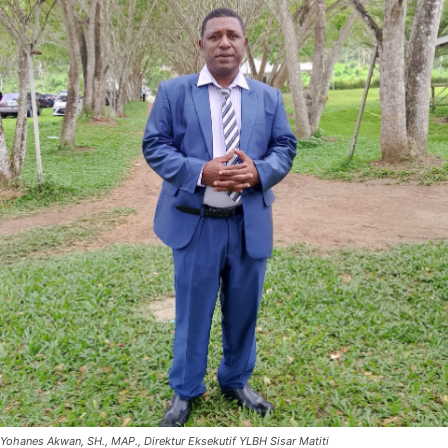
Yohanes Akwan, SH., MAP., Direktur Eksekutif YLBH Sisar Matiti