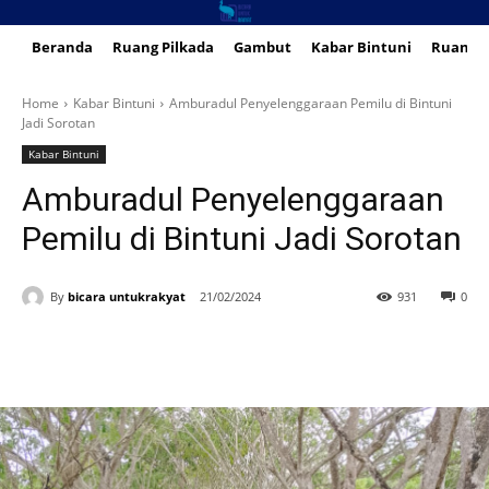
Beranda
Ruang Pilkada
Gambut
Kabar Bintuni
Ruang 
Home
Kabar Bintuni
Amburadul Penyelenggaraan Pemilu di Bintuni
Jadi Sorotan
Kabar Bintuni
Amburadul Penyelenggaraan
Pemilu di Bintuni Jadi Sorotan
By
bicara untukrakyat
21/02/2024
931
0