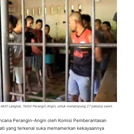
ktif Langkat, Terbit Perangin Angin, untuk menampung 27 pekerja sawit.
Rencana Perangin-Angin oleh Komisi Pemberantasan
pati yang terkenal suka memamerkan kekayaannya