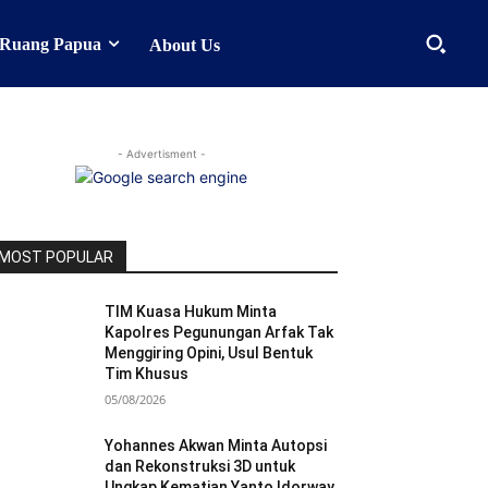
Ruang Papua
About Us
- Advertisment -
MOST POPULAR
TIM Kuasa Hukum Minta
Kapolres Pegunungan Arfak Tak
Menggiring Opini, Usul Bentuk
Tim Khusus
05/08/2026
Yohannes Akwan Minta Autopsi
dan Rekonstruksi 3D untuk
Ungkap Kematian Yanto Idorway