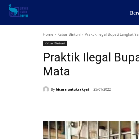
Ber
Home
Kabar Bintuni
Praktik Ilegal Bupati Langkat Y
Kabar Bintuni
Praktik Ilegal Bu
Mata
By
bicara untukrakyat
25/01/2022
Share