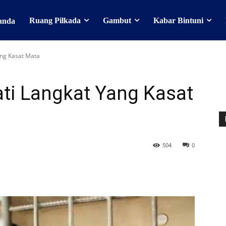
Ruang Pilkada
Gambut
Kabar Bintuni
anda
ang Kasat Mata
pati Langkat Yang Kasat
504
0