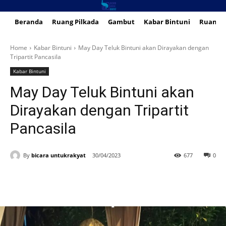
Beranda
Ruang Pilkada
Gambut
Kabar Bintuni
Ruang 
Home
Kabar Bintuni
May Day Teluk Bintuni akan Dirayakan dengan
Tripartit Pancasila
Kabar Bintuni
May Day Teluk Bintuni akan
Dirayakan dengan Tripartit
Pancasila
By
bicara untukrakyat
30/04/2023
677
0