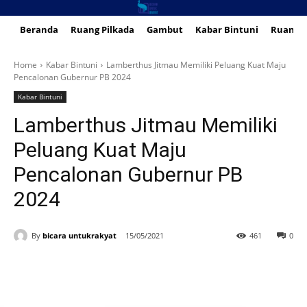
Beranda
Ruang Pilkada
Gambut
Kabar Bintuni
Ruang 
Home
Kabar Bintuni
Lamberthus Jitmau Memiliki Peluang Kuat Maju
Pencalonan Gubernur PB 2024
Kabar Bintuni
Lamberthus Jitmau Memiliki
Peluang Kuat Maju
Pencalonan Gubernur PB
2024
By
bicara untukrakyat
15/05/2021
461
0