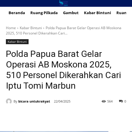
Beranda
Ruang Pilkada
Gambut
Kabar Bintuni
Ruang 
Home
Kabar Bintuni
Polda Papua Barat Gelar Operasi AB Moskona
2025, 510 Personel Dikerahkan Cari...
Kabar Bintuni
Polda Papua Barat Gelar
Operasi AB Moskona 2025,
510 Personel Dikerahkan Cari
Iptu Tomi Marbun
By
bicara untukrakyat
22/04/2025
564
0